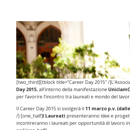
[two_third][tblock title=”Career Day 2015″ /]
L’Associ
Day 2015
, all’interno della manifestazione
UniclamO
per favorire l’incontro tra laureati e mondo del lav
Il Career Day 2015 si svolgerà il
11 marzo p.v. (dalle
/] [one_half]
I Laureati
presenteranno idee e progetti
incontreranno i laureati per opportunità di lavoro in 