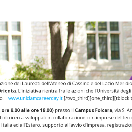
azione dei Laureati dell’Ateneo di Cassino e del Lazio Meri
rienta
. L’iniziativa rientra fra le azioni che l’Università d
oro.
www.uniclam
careerday.it
[/two_third][one_third][tblock 
 ore 9.00 alle ore 18.00)
presso il
Campus Folcara
, via S. 
 di ricerca sviluppati in collaborazione con imprese del terr
Italia ed all’Estero, supporto all’avvio d’impresa, registrazio