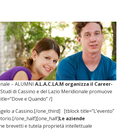
dionale – ALUMNI
A.L.A.C.LA.M organizza il Career-
egli Studi di Cassino e del Lazio Meridionale promuove
title=”Dove e Quando” /]
Angelo a Cassino.[/one_third] [tblock title=”L’evento”
itorio.[/one_half][one_half]
Le aziende
ne brevetti e tutela proprietà intellettuale